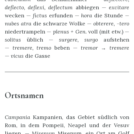
deflecto, deflexi, deflectum
abbiegen —
excitare
wecken —
fictus
erfunden —
hora
die Stunde
—
nubes atra
die schwarze Wolke —
obterere, -tero
niedertrampeln —
plenus + Gen.
voll (mit etw.) —
solitus
üblich —
surgere, surgo
aufstehen
—
tremere, tremo
beben —
tremor
→
tremere
—
vicus
die Gasse
Ortsnamen
Campania
Kampanien, das Gebiet südlich von
Rom, in dem Pompeii, Neapel und der Vesuv
liegen. —
Misenum
Misenum, ein Ort am Golf