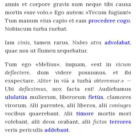
annis et corpore gravis sum neque tibi causa
mortis esse volo.» Ego autem: «Tecum fugiam!»
Tum manum eius capio et eam
procedere
cogo
.
Nobiscum turba ruebat.
Iam
cinis
, tamen rarus.
Nubes atra
advolabat
,
quae nos ut flumen sequebatur.
Tum ego «Melius», inquam, «est in
vicum
deflectere
, dum videre possumus, et ibi
exspectare.
Aliter
in viā a turbā
obteremur
.» —
Ubi
defleximus
, nox facta est! Audiebamus
ululatūs
mulierum, liberorum
fletūs
, clamores
virorum. Alii parentes, alii liberos, alii
coniuges
vocibus quaerebant. Alii
timore
mortis mori
volebant, alii deos orabant, alii
fictos
terrores
veris periculis
addebant
.