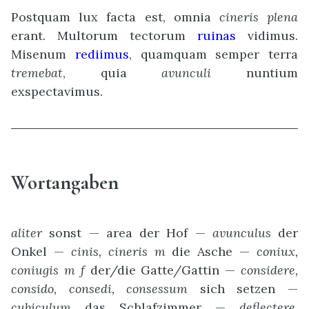
Postquam lux facta est, omnia
cineris
plena
erant. Multorum tectorum
ruinas
vidimus.
Misenum
rediimus
, quamquam semper terra
tremebat
, quia
avunculi
nuntium
exspectavimus.
Wortangaben
aliter
sonst — area der Hof —
avunculus
der
Onkel —
cinis, cineris m
die Asche —
coniux,
coniugis m f
der/die Gatte/Gattin —
considere,
consido, consedi, consessum
sich setzen —
cubiculum
das Schlafzimmer —
deflectere,