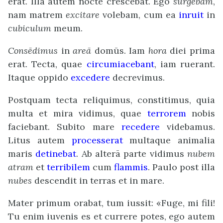
erat. Illā autem nocte crescebat. Ego
surgebam
,
nam matrem
excitare
volebam, cum ea
inruit
in
cubiculum
meum.
Consēdimus
in
areā
domūs. Iam
hora
diei prima
erat. Tecta, quae
circumiacebant
, iam ruerant.
Itaque oppido
excedere
decrevimus.
Postquam tecta reliquimus, constitimus, quia
multa et mira vidimus, quae
terrorem
nobis
faciebant. Subito mare
recedere
videbamus.
Litus autem
processerat
multaque animalia
maris
detinebat
. Ab alterā parte vidimus
nubem
atram
et
terribilem
cum
flammis
. Paulo post illa
nubes
descendit in terras et in mare.
Mater primum orabat, tum iussit: «Fuge, mi fili!
Tu enim iuvenis es et currere potes, ego autem