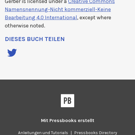
Gerber
is licensed under a
Creative Commons
Namensnennung-Nicht kommerziell-Keine
Bearbeitung 4.0 International
, except where
otherwise noted.
DIESES BUCH TEILEN
Mit
Pressbooks
erstellt
Anleitungen und Tutorials
|
Pressbooks Directory