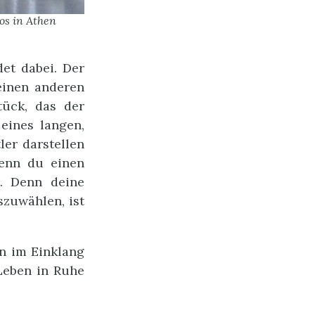
los in Athen
et dabei. Der
 einen anderen
tück, das der
eines langen,
er darstellen
wenn du einen
t. Denn deine
szuwählen, ist
en im Einklang
 Leben in Ruhe