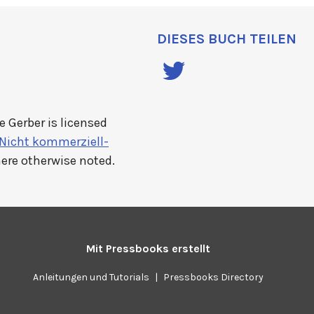
DIESES BUCH TEILEN
e Gerber
is licensed
icht kommerziell-
here otherwise noted.
Mit
Pressbooks
erstellt
Anleitungen und Tutorials
|
Pressbooks Directory