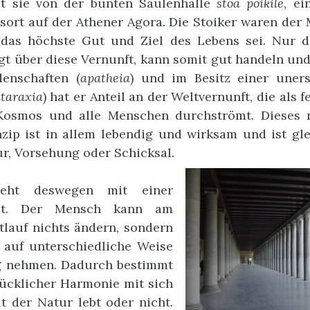
t sie von der bunten Säulenhalle
stoa poikile
, ei
ort auf der Athener Agora. Die Stoiker waren der 
 das höchste Gut und Ziel des Lebens sei. Nur de
ügt über diese Vernunft, kann somit gut handeln und 
denschaften (
apatheia
) und im Besitz einer uners
taraxia
) hat er Anteil an der Weltvernunft, die als 
Kosmos und alle Menschen durchströmt. Dieses 
nzip ist in allem lebendig und wirksam und ist g
ur, Vorsehung oder Schicksal.
ieht deswegen mit einer
eit. Der Mensch kann am
tlauf nichts ändern, sondern
h auf unterschiedliche Weise
g nehmen. Dadurch bestimmt
glücklicher Harmonie mit sich
t der Natur lebt oder nicht.