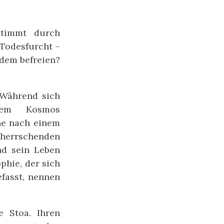
stimmt durch
 Todesfurcht –
 dem befreien?
 Während sich
dem Kosmos
he nach einem
herrschenden
nd sein Leben
phie, der sich
efasst, nennen
e Stoa. Ihren