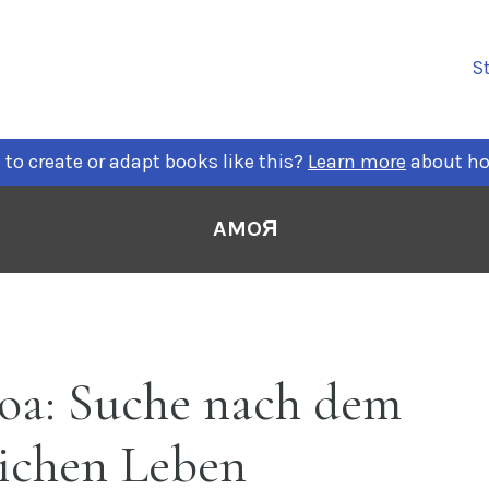
Pri
St
Nav
to create or adapt books like this?
Learn more
about ho
AMOЯ
toa: Suche nach dem
lichen Leben