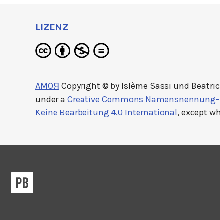
LIZENZ
AMOЯ
Copyright © by
Islème Sassi und Beatric
under a
Creative Commons Namensnennung-N
Keine Bearbeitung 4.0 International
, except w