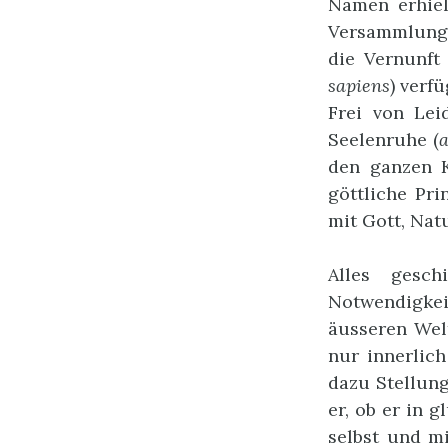
Namen erhiel
Versammlungs
die Vernunft
sapiens
) verf
Frei von Lei
Seelenruhe (
a
den ganzen 
göttliche Pri
mit Gott, Nat
Alles gesch
Notwendigk
äusseren Wel
nur innerlic
dazu Stellun
er, ob er in 
selbst und mi