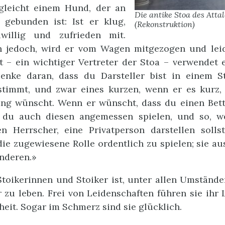
leicht einem Hund, der an
Die antike Stoa des Atta
gebunden ist: Ist er klug,
(Rekonstruktion)
iwillig und zufrieden mit.
h jedoch, wird er vom Wagen mitgezogen und leid
t – ein wichtiger Vertreter der Stoa – verwendet
Denke daran, dass du Darsteller bist in einem S
stimmt, und zwar eines kurzen, wenn er es kurz, 
ang wünscht. Wenn er wünscht, dass du einen Bettl
t du auch diesen angemessen spielen, und so, 
en Herrscher, eine Privatperson darstellen solls
 die zugewiesene Rolle ordentlich zu spielen; sie au
nderen.»
Stoikerinnen und Stoiker ist, unter allen Umständ
 zu leben. Frei von Leidenschaften führen sie ihr
eit. Sogar im Schmerz sind sie glücklich.