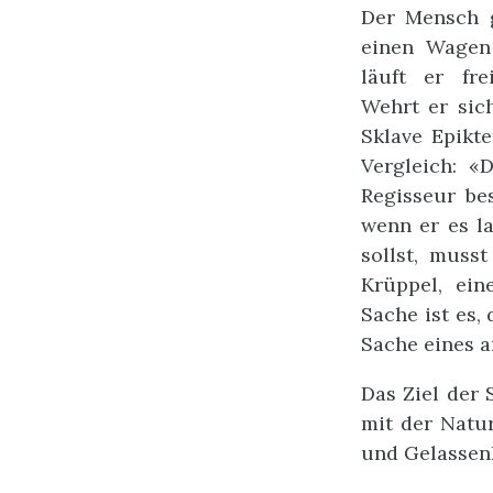
Der Mensch g
einen Wagen 
läuft er fre
Wehrt er sic
Sklave Epikte
Vergleich: «
Regisseur be
wenn er es l
sollst, muss
Krüppel, ein
Sache ist es,
Sache eines a
Das Ziel der 
mit der Natur
und Gelassenh