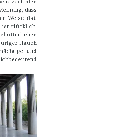
nem zentralen
Meinung, dass
r Weise (lat.
ist glücklich.
chütterlichen
feuriger Hauch
mächtige und
leichbedeutend