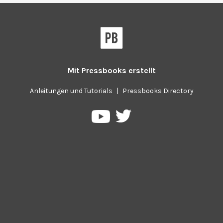
Mit
Pressbooks
erstellt
Anleitungen und Tutorials
|
Pressbooks Directory
Pressbooks
Pressbooks
auf
auf
Twitter
YouTube