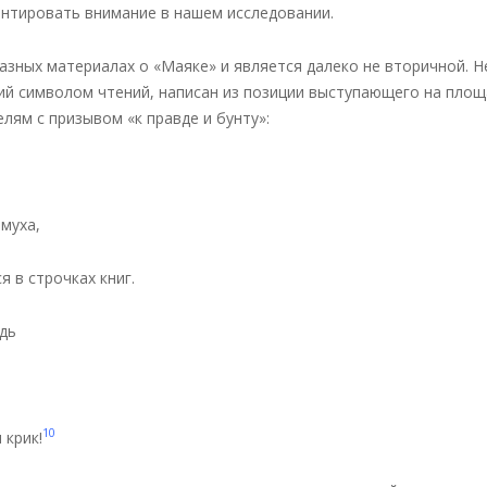
ентировать внимание в нашем исследовании.
азных материалах о «Маяке» и является далеко не вторичной. Н
ий символом чтений, написан из позиции выступающего на пло
ям с призывом «к правде и бунту»:
муха,
я в строчках книг.
дь
10
 крик!