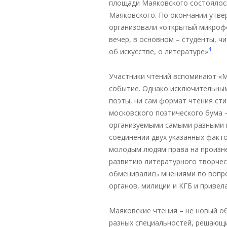
площади Маяковского состоялось
Маяковского. По окончании утв
организовали «открытый микрофо
вечер, в основном – студенты, ч
4
об искусстве, о литературе»
.
Участники чтений вспоминают «М
событие. Однако исключительным
поэты, ни сам формат чтения ст
московского поэтического бума –
организуемыми самыми разными 
соединении двух указанных факт
молодым людям права на произне
развитию литературного творчес
обменивались мнениями по вопро
органов, милиции и КГБ и привел
Маяковские чтения – не новый о
разных специальностей, решающи