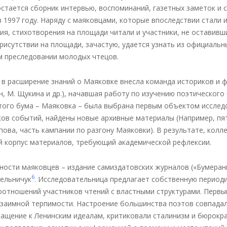
остается сборник интервью, воспоминаний, газетных заметок и 
 в 1997 году. Наряду с маяковцами, которые впоследствии стали
ия, стихотворения на площади читали и участники, не оставивш
присутствии на площади, зачастую, удается узнать из официаль
 преследовании молодых чтецов.
в расширение знаний о Маяковке внесла команда историков и фи
ин, М. Щукина и др.), начавшая работу по изучению поэтического
того бума – Маяковка – была выбрана первым объектом исследо
ков событий, найдены новые архивные материалы (Например, пя
ипова, часть кампании по разгону Маяковки). В результате, колл
 корпус материалов, требующий академической рефлексии.
ости маяковцев – издание самиздатовских журналов («Бумеранг»
6
Мельничук
. Исследовательница предлагает собственную период
отношений участников чтений с властными структурами. Первый
 взаимной терпимости. Настроение большинства поэтов совпада
ращение к Ленинским идеалам, критиковали сталинизм и бюрокр