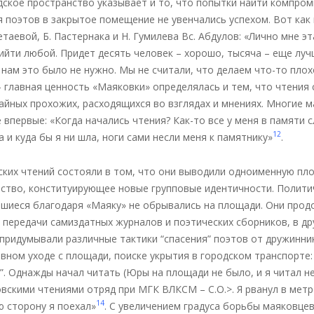
дское пространство указывает и то, что попытки найти компром
 поэтов в закрытое помещение не увенчались успехом. Вот как
таевой, Б. Пастернака и Н. Гумилева Вс. Абдулов: «Лично мне э
ийти любой. Придет десять человек – хорошо, тысяча – еще лучше
нам это было не нужно. Мы не считали, что делаем что-то плох
 главная ценность «Маяковки» определялась и тем, что чтения 
айных прохожих, расходящихся во взглядах и мнениях. Многие м
 впервые: «Когда начались чтения? Как-то все у меня в памяти 
12
 и куда бы я ни шла, ноги сами несли меня к памятнику»
.
ких чтений состояли в том, что они выводили одноименную пло
ство, конституирующее новые групповые идентичности. Полити
шиеся благодаря «Маяку» не обрывались на площади. Они продо
 передачи самиздатных журналов и поэтических сборников, в др
придумывали различные тактики “спасения” поэтов от дружинни
вном уходе с площади, поиске укрытия в городском транспорте: 
. Однажды начал читать (Юры на площади не было, и я читал не 
скими чтениями отряд при МГК ВЛКСМ – С.О.>. Я рванул в метро
14
ю сторону я поехал»
. С увеличением градуса борьбы маяковцев