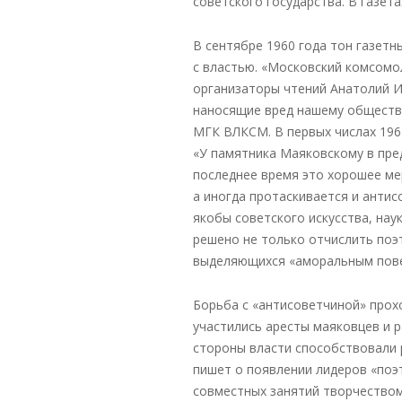
советского государства. В газет
В сентябре 1960 года тон газет
с властью. «Московский комсомо
организаторы чтений Анатолий И
наносящие вред нашему обществ
МГК ВЛКСМ. В первых числах 1961
«У памятника Маяковскому в пред
последнее время это хорошее ме
а иногда протаскивается и антис
якобы советского искусства, наук
решено не только отчислить поэт
выделяющихся «аморальным пов
Борьба с «антисоветчиной» прохо
участились аресты маяковцев и р
стороны власти способствовали 
пишет о появлении лидеров «поэ
совместных занятий творчеством