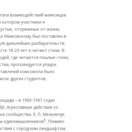
этапа взаимодействий маяковцев
в котором участники и
устые, оторванные от жизни,
ика Маяковскому был поставлен в
для дальнейших разбирательств:
те 18-23 лет и читают стихи. В
дей, где читаются пошлые стихи,
ства, проповедуется упадок
ставлений комсомола было
исок других студентов,
лощади – в 1960-1961 годах
ДК. Агрессивные действия со
а сообщества. Е. П. Мельничук
9
ппы единомышленников
. Помимо
йствия с городским ландшафтом,