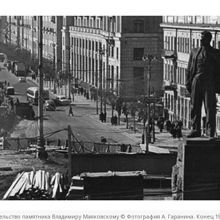
ельство памятника Владимиру Маяковскому © Фотография А. Гаранина. Конец 195