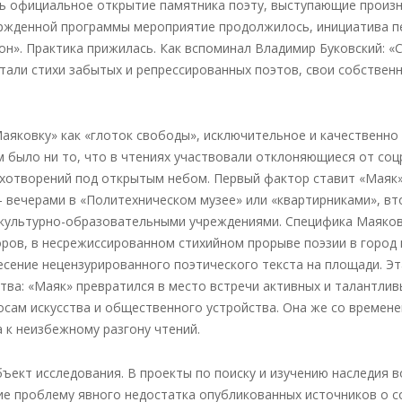
 официальное открытие памятника поэту, выступающие произн
ержденной программы мероприятие продолжилось, инициатива п
н». Практика прижилась. Как вспоминал Владимир Буковский: «
итали стихи забытых и репрессированных поэтов, свои собственн
аяковку» как «глоток свободы», исключительное и качественно 
 было ни то, что в чтениях участвовали отклоняющиеся от со
ихотворений под открытым небом. Первый фактор ставит «Маяк»
 вечерами в «Политехническом музее» или «квартирниками», вт
культурно-образовательными учреждениями. Специфика Маяковс
оров, в несрежиссированном стихийном прорыве поэзии в город
сение нецензурированного поэтического текста на площади. Э
тва: «Маяк» превратился в место встречи активных и талантли
сам искусства и общественного устройства. Она же со времен
а к неизбежному разгону чтений.
бъект исследования. В проекты по поиску и изучению наследия 
е проблему явного недостатка опубликованных источников о с