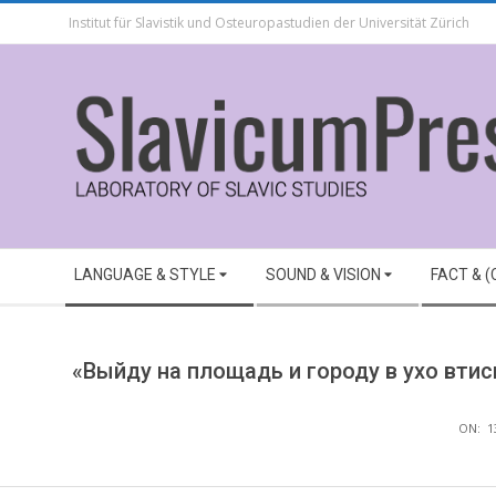
Skip
Institut für Slavistik und Osteuropastudien der Universität Zürich
to
content
Secondary
LANGUAGE & STYLE
SOUND & VISION
FACT & 
Navigation
Menu
«Выйду на площадь и городу в ухо вти
ON:
1