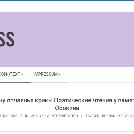
(CON-)TEXT
IMPRESSUM
сну отчаянья крик»: Поэтические чтения у па
Осокина
3. JUNI 2022
IN:
ANALYSIS & INTERPRETATION
TAGGED:
RUSSIAN
,
SOFIYA O