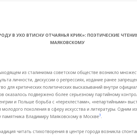
РОДУ
В
УХО
ВТИСНУ
ОТЧАЯНЬЯ
КРИК»
:
ПОЭТИЧЕСКИЕ
ЧТЕНИ
МАЯКОВСКОМУ
выходящем из сталинизма советском обществе возникло множес
культа личности, дискуссии о репрессиях, издание ранее запрещ
тво для критических политических высказываний внутри официа
в оказалось подвержено более серьезному партийному контрол
енгрии и Польше борьба с «перехлестами», «непартийными» выс
 молодого поколения в сферу искусства и литературы. Одним и
3
у памятника Владимиру Маяковскому в Москве
.
адиция читать стихотворения в центре города возникла спонтан