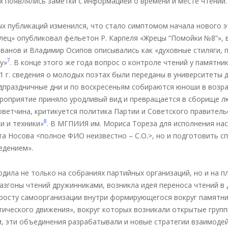
ах появлялись заметки с информацией о времени и месте чтений.
ных публикаций изменился, что стало симптомом начала нового 
лец» опубликовал фельетон Р. Карпеля «Жрецы “Помойки №8”», 
ванов и Владимир Осипов описывались как «духовные стиляги, п
7
у»
. В конце этого же года вопрос о контроле чтений у памятн
 г. сведения о молодых поэтах были переданы в университеты 
праздничные дни и по воскресеньям собираются юноши в возрас
роприятие приняло уродливый вид и превращается в сборище лю
оветчина, критикуется политика Партии и Советского правитель
8
и и техники»
. В МГПИИЯ им. Мориса Тореза для исполнения на
а Носова <полное ФИО неизвестно – С.О.>, но и подготовить сп
едением».
дила не только на собраниях партийных организаций, но и на п
азгоны чтений дружинниками, возникла идея переноса чтений в 
росту самоорганизации внутри формирующегося вокруг памятник
тического движения», вокруг которых возникали открытые гру
, эти объединения разрабатывали и новые стратегии взаимоде