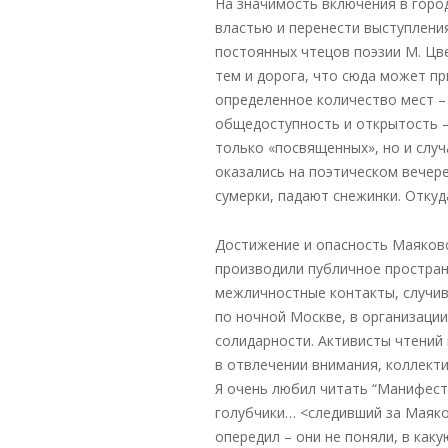
На значимость включения в горо
властью и перенести выступления
постоянных чтецов поэзии М. Цве
тем и дорога, что сюда может пр
определенное количество мест – 
общедоступность и открытость –
только «посвященных», но и случ
оказались на поэтическом вечере
сумерки, падают снежинки. Откуда
Достижение и опасность Маяковс
производили публичное простран
межличностные контакты, случив
по ночной Москве, в организации
солидарности. Активисты чтений 
в отвлечении внимания, коллекти
Я очень любил читать “Манифест”
голубчики… <следивший за Маяков
опередил – они не поняли, в каку