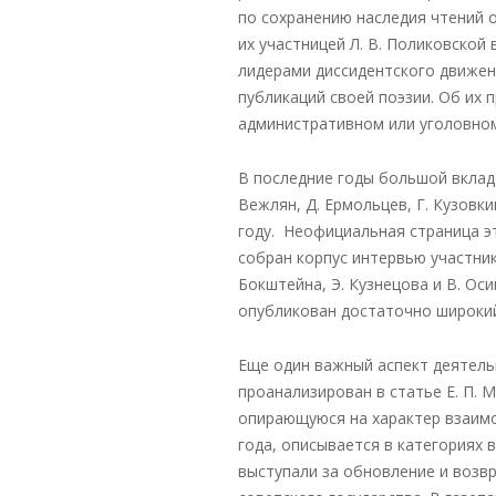
по сохранению наследия чтений 
их участницей Л. В. Поликовской
лидерами диссидентского движен
публикаций своей поэзии. Об их 
административном или уголовном
В последние годы большой вклад 
Вежлян, Д. Ермольцев, Г. Кузовк
году. Неофициальная страница э
собран корпус интервью участни
Бокштейна, Э. Кузнецова и В. Ос
опубликован достаточно широкий
Еще один важный аспект деятельн
проанализирован в статье Е. П. 
опирающуюся на характер взаимо
года, описывается в категориях
выступали за обновление и возв