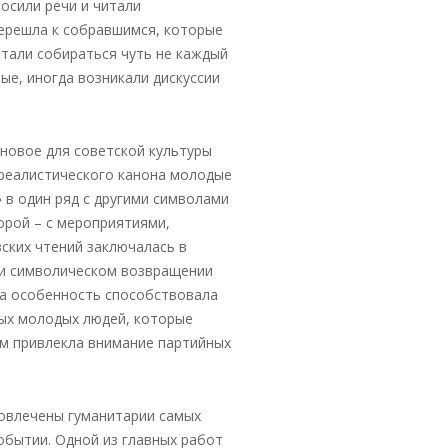
осили речи и читали
ерешла к собравшимся, которые
Стали собираться чуть не каждый
ые, иногда возникали дискуссии
новое для советской культуры
цреалистического канона молодые
 в один ряд с другими символами
орой – с мероприятиями,
ких чтений заключалась в
 и символическом возвращении
та особенность способствовала
вых молодых людей, которые
ем привлекла внимание партийных
вовлечены гуманитарии самых
обытии. Одной из главных работ