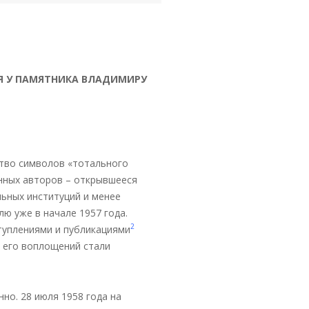
Я
У
ПАМЯТНИКА
ВЛАДИМИРУ
тво символов «тотального
енных авторов – открывшееся
льных институций и менее
ю уже в начале 1957 года.
2
туплениями и публикациями
з его воплощений стали
но. 28 июля 1958 года на