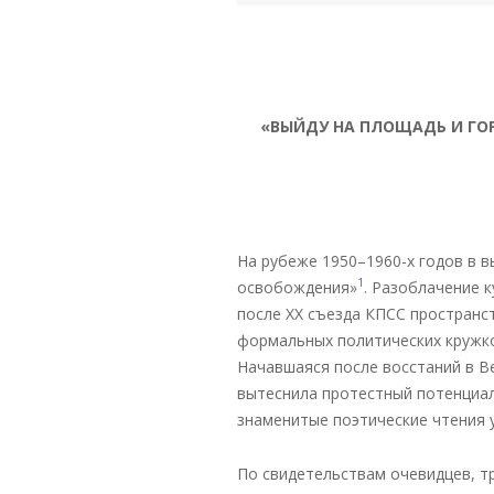
«ВЫЙДУ
НА
ПЛОЩАДЬ
И
ГО
На рубеже 1950–1960-х годов в 
1
освобождения»
. Разоблачение 
после XX съезда КПСС пространс
формальных политических кружко
Начавшаяся после восстаний в В
вытеснила протестный потенциал
знаменитые поэтические чтения 
По свидетельствам очевидцев, тр