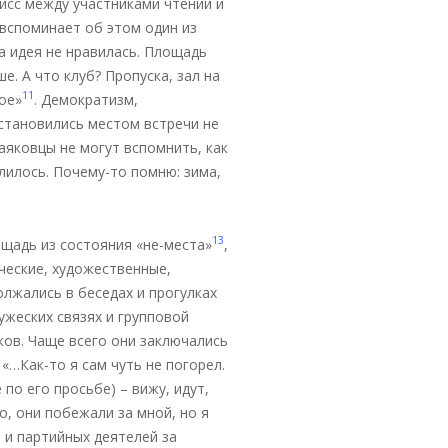
исс между участниками чтений и
 вспоминает об этом один из
та идея не нравилась. Площадь
. А что клуб? Пропуска, зал на
11
ое»
. Демократизм,
становились местом встречи не
аяковцы не могут вспомнить, как
слилось. Почему-то помню: зима,
13
щадь из состояния «не-места»
,
ческие, художественные,
лжались в беседах и прогулках
ужеских связях и групповой
ков. Чаще всего они заключались
«…Как-то я сам чуть не погорел.
по его просьбе) – вижу, идут,
, они побежали за мной, но я
 и партийных деятелей за