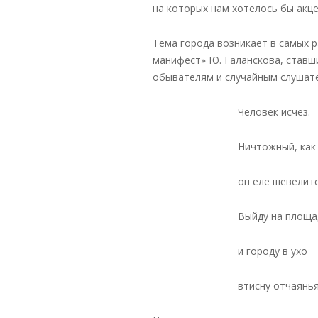
на которых нам хотелось бы акц
Тема города возникает в самых р
манифест» Ю. Галанскова, ставш
обывателям и случайным слушател
Человек исчез.
Ничтожный, как 
он еле шевелитс
Выйду на площа
и городу в ухо
втисну отчаянья