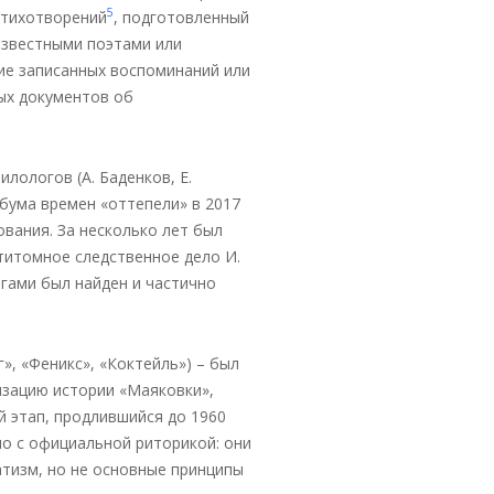
5
стихотворений
, подготовленный
 известными поэтами или
ие записанных воспоминаний или
ных документов об
лологов (А. Баденков, Е.
 бума времен «оттепели» в 2017
вания. За несколько лет был
титомное следственное дело И.
егами был найден и частично
, «Феникс», «Коктейль») – был
изацию истории «Маяковки»,
 этап, продлившийся до 1960
ло с официальной риторикой: они
атизм, но не основные принципы