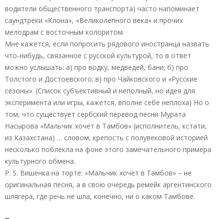
водители общественного транспорта) часто напоминает
саундтреки «Клона», «Великолепного века» и прочих
мелодрам с восточным колоритом.
Мне кажется, если попросить рядового иностранца назвать
что-нибудь, связанное с русской культурой, то в ответ
можно услышать: а) про водку, медведей, бани; б) про
Толстого и Достоевского; в) про Чайковского и «Русские
сезоны». (Список субъективный и неполный, но идея для
эксперимента или игры, кажется, вполне себе неплоха) Но о
том, что существует сербский перевод песни Мурата
Насырова «Мальчик хочет в Тамбов» (исполнитель, кстати,
из Казахстана) … словом, крепость с полувековой историей
несколько поблекла на фоне этого замечательного примера
культурного обмена.
P. S. Вишенка на торте: «Мальчик хочет в Тамбов» – не
оригинальная песня, а в свою очередь ремейк аргентинского
шлягера, где речь не шла, конечно, ни о каком Тамбове.