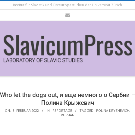
Skip
Institut für Slavistik und Osteuropastudien der Universität Zürich
to
content
Secondary
Navigation
Menu
Who let the dogs out, и еще немного о Сербии –
Полина Крыжевич
ON:
8. FEBRUAR 2022
IN:
REPORTAGE
TAGGED:
POLINA KRYZHEVICH
,
RUSSIAN