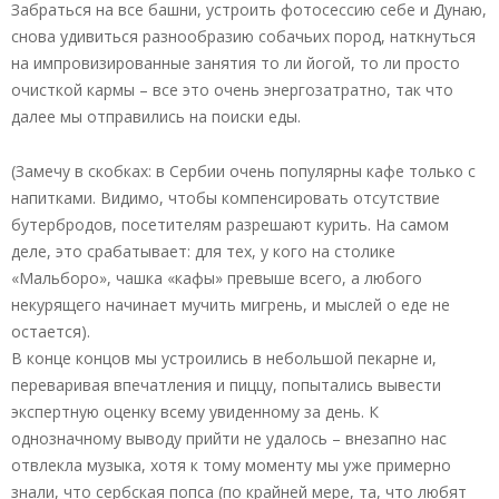
Забраться на все башни, устроить фотосессию себе и Дунаю,
снова удивиться разнообразию собачьих пород, наткнуться
на импровизированные занятия то ли йогой, то ли просто
очисткой кармы – все это очень энергозатратно, так что
далее мы отправились на поиски еды.
(Замечу в скобках: в Сербии очень популярны кафе только с
напитками. Видимо, чтобы компенсировать отсутствие
бутербродов, посетителям разрешают курить. На самом
деле, это срабатывает: для тех, у кого на столике
«Мальборо», чашка «кафы» превыше всего, а любого
некурящего начинает мучить мигрень, и мыслей о еде не
остается).
В конце концов мы устроились в небольшой пекарне и,
переваривая впечатления и пиццу, попытались вывести
экспертную оценку всему увиденному за день. К
однозначному выводу прийти не удалось – внезапно нас
отвлекла музыка, хотя к тому моменту мы уже примерно
знали, что сербская попса (по крайней мере, та, что любят