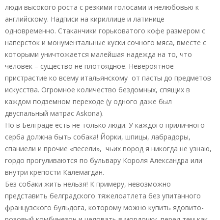
люди высокого роста с резкими голосами и нелюбовью к
английскому. Надписи на кириллице и латинице
одновременно. Стаканчики горьковатого кофе размером с
наперсток и монументальные куски сочного мяса, вместе с
которыми уничтожается малейшая надежда на то, что
человек – существо не плотоядное. Невероятное
пристрастие ко всему итальянскому от пасты до предметов
искусства. Огромное количество бездомных, спящих в
каждом подземном переходе (у одного даже был
двуспальный матрас Askona).
Но в Белграде есть не только люди. У каждого приличного
серба должна быть собака! Йорки, шпицы, лабрадоры,
спаниели и прочие «песели», чьих пород я никогда не узнаю,
гордо прогуливаются по бульвару Короля Александра или
внутри крепости Калемагдан.
Без собаки жить нельзя! К примеру, невозможно
представить белградского тяжелоатлета без упитанного
французского бульдога, которому можно купить ядовито-
розовый комбинезон и целовать в мордочку, перед тем как