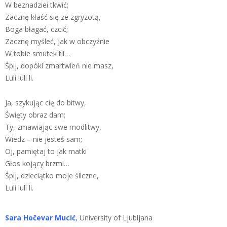
W beznadziei tkwić;
Zacznę kłaść się ze zgryzotą,
Boga błagać, czcić;
Zacznę myśleć, jak w obczyźnie
W tobie smutek tli…
Śpij, dopóki zmartwień nie masz,
Luli luli li.
Ja, szykując cię do bitwy,
Święty obraz dam;
Ty, zmawiając swe modlitwy,
Wiedz – nie jesteś sam;
Oj, pamiętaj to jak matki
Głos kojący brzmi…
Śpij, dzieciątko moje śliczne,
Luli luli li.
Sara Hočevar Mucić
,
University of Ljubljana