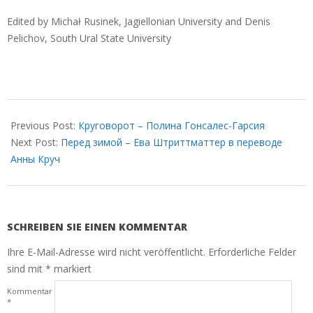
Edited by Michał Rusinek, Jagiellonian University and Denis
Pelichov, South Ural State University
2021-
03-
Previous Post:
Круговорот – Полина Гонсалес-Гарсия
23
Next Post:
Перед зимой – Ева Штриттматтер в переводе
Анны Круч
SCHREIBEN SIE EINEN KOMMENTAR
Ihre E-Mail-Adresse wird nicht veröffentlicht.
Erforderliche Felder
sind mit
*
markiert
Kommentar
*