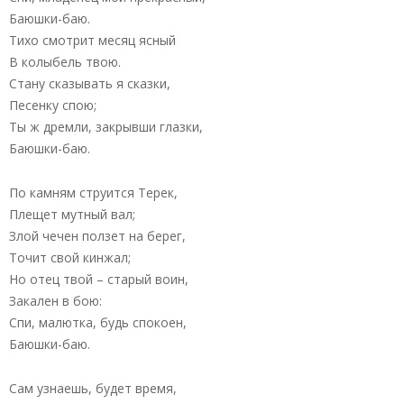
Баюшки-баю.
Тихо смотрит месяц ясный
В колыбель твою.
Стану сказывать я сказки,
Песенку спою;
Ты ж дремли, закрывши глазки,
Баюшки-баю.
По камням струится Терек,
Плещет мутный вал;
Злой чечен ползет на берег,
Точит свой кинжал;
Но отец твой – старый воин,
Закален в бою:
Спи, малютка, будь спокоен,
Баюшки-баю.
Сам узнаешь, будет время,