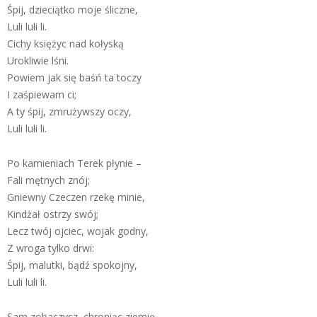
Śpij, dzieciątko moje śliczne,
Luli luli li.
Cichy księżyc nad kołyską
Urokliwie lśni.
Powiem jak się baśń ta toczy
I zaśpiewam ci;
A ty śpij, zmrużywszy oczy,
Luli luli li.
Po kamieniach Terek płynie –
Fali mętnych znój;
Gniewny Czeczen rzekę minie,
Kindżał ostrzy swój;
Lecz twój ojciec, wojak godny,
Z wroga tylko drwi:
Śpij, malutki, bądź spokojny,
Luli luli li.
Sam zobaczysz, chroniąc ziemię,