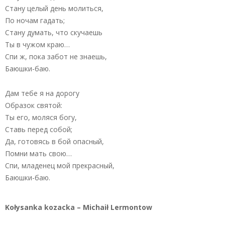
Стану целый день молиться,
По ночам гадать;
Стану думать, что скучаешь
Ты в чужом краю…
Спи ж, пока забот не знаешь,
Баюшки-баю.
Дам тебе я на дорогу
Образок святой:
Ты его, моляся богу,
Ставь перед собой;
Да, готовясь в бой опасный,
Помни мать свою…
Спи, младенец мой прекрасный,
Баюшки-баю.
Kołysanka kozacka – Michaił Lermontow