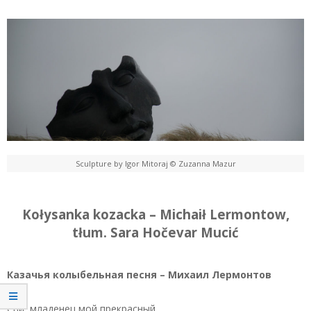
Sculpture by Igor Mitoraj © Zuzanna Mazur
Kołysanka kozacka – Michaił Lermontow,
tłum. Sara Hočevar Mucić
Казачья колыбельная песня – Михаил Лермонтов
Спи, младенец мой прекрасный,