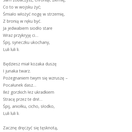
Co to w wojsku żyć;
Śmiało włożyć nogę w strzemię,
Z bronią w ręku być.
Ja jedwabiem siodło stare
Wraz przykryję ci…
Śpij, syneczku ukochany,
Luli luli li.
Będziesz miał kozaka duszę
I junaka twarz.
Pożegnaniem twym się wzruszę –
Pocałunek dasz…
Ileż gorzkich łez ukradkiem
Stracę przez te dni!…
Śpij, aniołku, cicho, słodko,
Luli luli li.
Zacznę dręczyć się tęsknotą,