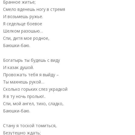
Бранное житье;
Смело вденешь ногу в стремя
И возьмешь ружье.
Я седельце боевое
Шелком разошью…
Спи, дитя мое родное,
Баюшки-баю.
Богатырь ты будешь с виду
И казак душой.
Провожать тебя я выйду –
Ты махнешь рукой…
Сколько горьких слез украдкой
Я в ту ночь пролью!..
Спи, мой ангел, тихо, сладко,
Баюшки-баю.
Стану я тоской томиться,
Безутешно ждать;