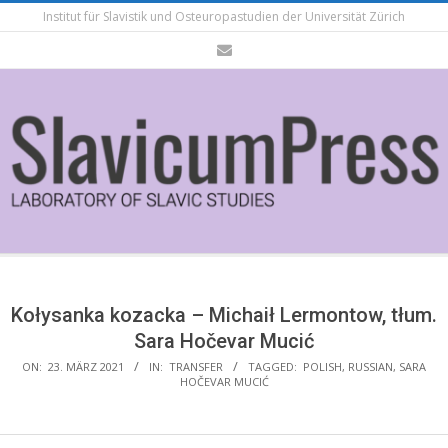
Skip
Institut für Slavistik und Osteuropastudien der Universität Zürich
to
content
Secondary
Navigation
Menu
Kołysanka kozacka – Michaił Lermontow, tłum.
Sara Hočevar Mucić
ON:
23. MÄRZ 2021
IN:
TRANSFER
TAGGED:
POLISH
,
RUSSIAN
,
SARA
HOČEVAR MUCIĆ