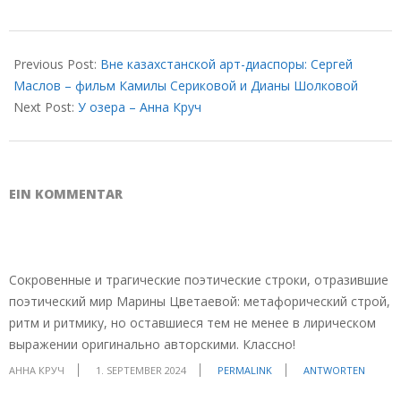
2024-
08-
Previous Post:
Вне казахстанской арт-диаспоры: Сергей
31
Маслов – фильм Камилы Сериковой и Дианы Шолковой
Next Post:
У озера – Анна Круч
EIN KOMMENTAR
Сокровенные и трагические поэтические строки, отразившие
поэтический мир Марины Цветаевой: метафорический строй,
ритм и ритмику, но оставшиеся тем не менее в лирическом
выражении оригинально авторскими. Классно!
АННА КРУЧ
1. SEPTEMBER 2024
PERMALINK
ANTWORTEN