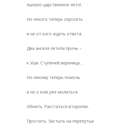
пылало царственное лето!..
Но некого теперь спросить
и не от кого ждать ответа.
Два ангела летели прочь –
к Уши. Ступеней вереница…
Но некому теперь помочь
и не о ком уже молиться.
Oбнять. Расстаться второпях.
Простить. Застыть на перепутьи.