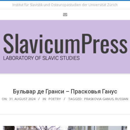
Skip
Institut für Slavistik und Osteuropastudien der Universität Zürich
to
content
Secondary
Navigation
Menu
Бульвар де Гранси – Прасковья Ганус
ON:
31. AUGUST 2024
IN:
POETRY
TAGGED:
PRASKOVIA GANUS
,
RUSSIAN