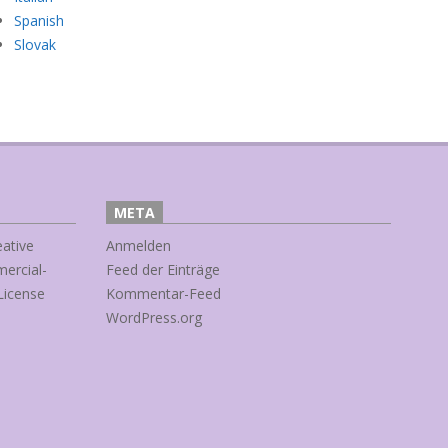
Spanish
Slovak
META
eative
Anmelden
ercial-
Feed der Einträge
License
Kommentar-Feed
WordPress.org