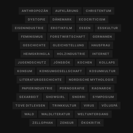
ANTHROPOZÄN
AUFKLÄRUNG
CHRISTENTUM
DYSTOPIE
DÄNEMARK
ECOCRITICISM
EISENINDUSTRIE
EROTIKFILM
ESSEN
ESSKULTUR
FEMINISMUS
FORSTWIRTSCHAFT
GERMANEN
GESCHICHTE
GLEICHSTELLUNG
HAUSFRAU
HEIMSKRINGLA
HOLZINDUSTRIE
INTERNET
JUGENDSCHUTZ
JÓNSBÓK
KOCHEN
KOLLAPS
KONSUM
KONSUMGESELLSCHAFT
KOSUMKULTUR
LITERATURGESCHICHTE
NORDISCHE MYTHOLOGIE
PAPIERINDUSTRIE
PORNOGRAFIE
RAGNAROK
SEXARBEIT
SHOWGIRL
SNORRI
SYMPOSIUM
TOVE DITLEVSEN
TRINKKULTUR
VIRUS
VÖLUSPÁ
WALD
WALDLITERATUR
WELTUNTERGANG
ZELLOPHAN
ZENSUR
ÖKOKRITIK