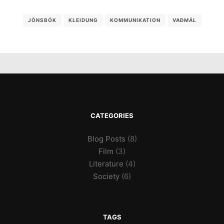
JÓNSBÓK
KLEIDUNG
KOMMUNIKATION
VAÐMÁL
CATEGORIES
Blog Posts
(8)
Film
(3)
Literature
(4)
Society
(6)
TAGS