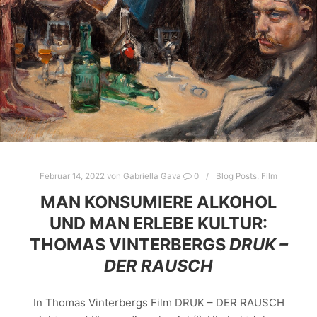
Februar 14, 2022
von
Gabriella Gava
0
Blog Posts
,
Film
MAN KONSUMIERE ALKOHOL
UND MAN ERLEBE KULTUR:
THOMAS VINTERBERGS
DRUK –
DER RAUSCH
In Thomas Vinterbergs Film DRUK – DER RAUSCH