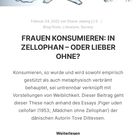
Februar 24, 2022
von
Eliane Jaberg
0
Blog Posts
,
Literature
,
Society
FRAUEN KONSUMIEREN: IN
ZELLOPHAN – ODER LIEBER
OHNE?
Konsumieren, so wurde und wird sowohl empirisch
gestützt als auch metaphysisch verbrämt
behauptet, sei untrennbar verknüpft mit
Vorstellungen von Weiblichkeit. Dieser Beitrag geht
dieser These nach anhand des Essays ‚Piger uden
cellofan‘ (1953; ‚Mädchen ohne Zellophan‘) der
dänischen Autorin Tove Ditlevsen.
Weiterlesen