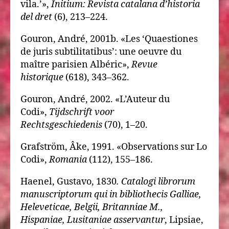
vila.’»,
Initium: Revista catalana d’historia
del dret
(6), 213–224.
Gouron, André, 2001b. «Les ‘Quaestiones
de juris subtilitatibus’: une oeuvre du
maître parisien Albéric»,
Revue
historique
(618), 343–362.
Gouron, André, 2002. «L’Auteur du
Codi»,
Tijdschrift voor
Rechtsgeschiedenis
(70), 1–20.
Grafström, Âke, 1991. «Observations sur Lo
Codi»,
Romania
(112), 155–186.
Haenel, Gustavo, 1830
. Catalogi librorum
manuscriptorum qui in bibliothecis Galliae,
Heleveticae, Belgii, Britanniae M.,
Hispaniae, Lusitaniae asservantur
, Lipsiae,