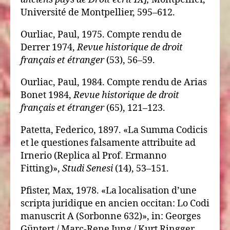
Université de Montpellier, 595–612.
Ourliac, Paul, 1975. Compte rendu de
Derrer 1974,
Revue historique de droit
français et étranger
(53), 56–59.
Ourliac, Paul, 1984. Compte rendu de Arias
Bonet 1984,
Revue historique de droit
français et étranger
(65), 121–123.
Patetta, Federico, 1897. «La Summa Codicis
et le questiones falsamente attribuite ad
Irnerio (Replica al Prof. Ermanno
Fitting)»,
Studi Senesi
(14), 53–151.
Pfister, Max, 1978. «La localisation d’une
scripta juridique en ancien occitan: Lo Codi
manuscrit A (Sorbonne 632)», in: Georges
Güntert / Marc-Rene Jung / Kurt Ringger