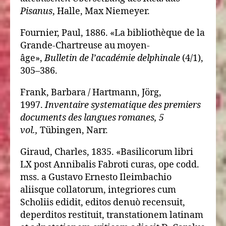
Pisanus
, Halle, Max Niemeyer.
Fournier, Paul, 1886. «La bibliothèque de la
Grande-Chartreuse au moyen-
âge»,
Bulletin de l’académie delphinale
(4/1),
305–386.
Frank, Barbara / Hartmann, Jörg,
1997.
Inventaire systematique des premiers
documents des langues romanes, 5
vol.,
Tübingen, Narr.
Giraud, Charles, 1835. «Basilicorum libri
LX post Annibalis Fabroti curas, ope codd.
mss. a Gustavo Ernesto Ileimbachio
aliisque collatorum, integriores cum
Scholiis edidit, editos denuò recensuit,
deperditos restituit, transtationem latinam