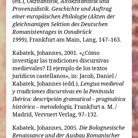
(ed.),
Okzitanistik, Altokzitanistik und
Provenzalistik. Geschichte und Auftrag
einer europäischen Philologie (Akten der
gleichnamigen Sektion des Deutschen
Romanistentages in Osnabrück
1999),
Frankfurt am Main, Lang, 147–163.
Kabatek, Johannes, 2001. «¿Cómo
investigar las tradiciones discursivas
medievales? El ejemplo de los textos
jurídicos castellanos», in: Jacob, Daniel /
Kabatek, Johannes (edd.),
Lengua medieval
y tradiciones discursivas en la Península
Ibérica: descripción gramatical – pragmática
histórica – metodología,
Frankfurt a. M. /
Madrid, Vervuert Verlag, 97–132.
Kabatek, Johannes, 2005.
Die Bolognesische
Renaissance und der Ausbau Romanischer