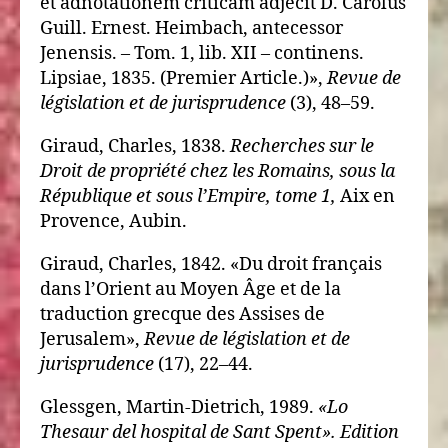
et adnotationem criticam adjecit D. Carolus
Guill. Ernest. Heimbach, antecessor
Jenensis. – Tom. 1, lib. XII – continens.
Lipsiae, 1835. (Premier Article.)»,
Revue de
législation et de jurisprudence
(3), 48–59.
Giraud, Charles, 1838.
Recherches sur le
Droit de propriété chez les Romains, sous la
République et sous l’Empire, tome 1,
Aix en
Provence, Aubin.
Giraud, Charles, 1842. «Du droit français
dans l’Orient au Moyen Âge et de la
traduction grecque des Assises de
Jerusalem»,
Revue de législation et de
jurisprudence
(17), 22–44.
Glessgen, Martin-Dietrich, 1989.
«Lo
Thesaur del hospital de Sant Spent». Edition