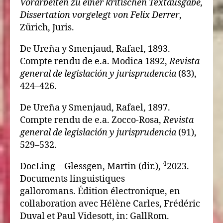
Vorarbeiten zu einer kritischen Textausgabe,
Dissertation vorgelegt von Felix Derrer
,
Zürich, Juris.
De Ureña y Smenjaud, Rafael, 1893.
Compte rendu de e.a. Modica 1892,
Revista
general de legislación y jurisprudencia
(83),
424–426.
De Ureña y Smenjaud, Rafael, 1897.
Compte rendu de e.a. Zocco-Rosa,
Revista
general de legislación y jurisprudencia
(91),
529–532.
4
DocLing = Glessgen, Martin (dir.),
2023.
Documents linguistiques
galloromans. Édition électronique, en
collaboration avec Hélène Carles, Frédéric
Duval et Paul Videsott, in: GallRom.