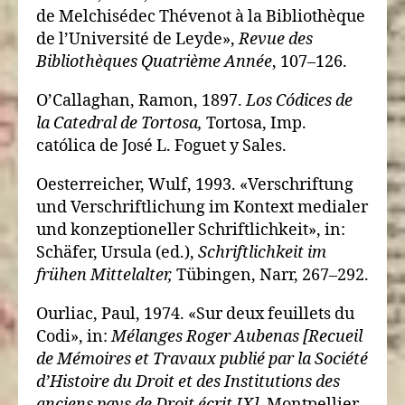
de Melchisédec Thévenot à la Bibliothèque
de l’Université de Leyde»,
Revue des
Bibliothèques Quatrième Année
, 107–126.
O’Callaghan, Ramon, 1897.
Los Códices de
la Catedral de Tortosa,
Tortosa, Imp.
católica de José L. Foguet y Sales.
Oesterreicher, Wulf, 1993. «Verschriftung
und Verschriftlichung im Kontext medialer
und konzeptioneller Schriftlichkeit», in:
Schäfer, Ursula (ed.),
Schriftlichkeit im
frühen Mittelalter,
Tübingen, Narr, 267–292.
Ourliac, Paul, 1974. «Sur deux feuillets du
Codi», in:
Mélanges Roger Aubenas [Recueil
de Mémoires et Travaux publié par la Société
d’Histoire du Droit et des Institutions des
anciens pays de Droit écrit IX],
Montpellier,