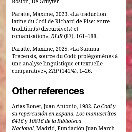
Boston, De Gruyter.
Paratte, Maxime, 2023. «La traduction
latine du Codi de Richard de Pise: entre
tradition(s) discursive(s) et
romanisation»,
RLiR
(87), 161–188.
Paratte, Maxime, 2025. «La Summa
Trecensis, source du Codi: prolégomènes à
une analyse linguistique et textuelle
comparative»,
ZRP
(141/4), 1–26.
Other references
Arias Bonet, Juan Antonio, 1982.
Lo Codi y
su repercusión en España. Los manuscritos
6416 y 10816 de la Biblioteca
Nacional,
Madrid, Fundación Juan March.