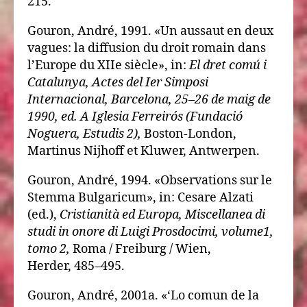
215.
Gouron, André, 1991. «Un aussaut en deux
vagues: la diffusion du droit romain dans
l’Europe du XIIe siècle», in:
El dret comú i
Catalunya, Actes del Ier Simposi
Internacional, Barcelona, 25–26 de maig de
1990, ed. A Iglesia Ferreirós (Fundació
Noguera, Estudis 2),
Boston-London,
Martinus Nijhoff et Kluwer, Antwerpen.
Gouron, André, 1994. «Observations sur le
Stemma Bulgaricum», in: Cesare Alzati
(ed.),
Cristianità ed Europa, Miscellanea di
studi in onore di Luigi Prosdocimi, volume1,
tomo 2,
Roma / Freiburg / Wien,
Herder, 485–495.
Gouron, André, 2001a. «‘Lo comun de la