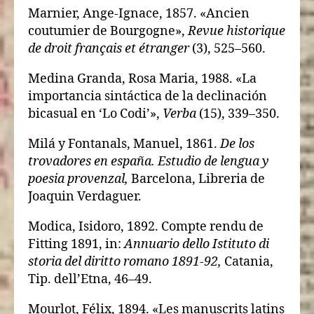
Marnier, Ange-Ignace, 1857. «Ancien
coutumier de Bourgogne»,
Revue historique
de droit français et étranger
(3), 525–560.
Medina Granda, Rosa Maria, 1988. «La
importancia sintáctica de la declinación
bicasual en ‘Lo Codi’»,
Verba
(15), 339–350.
Milá y Fontanals, Manuel, 1861.
De los
trovadores en españa. Estudio de lengua y
poesia provenzal,
Barcelona, Libreria de
Joaquin Verdaguer.
Modica, Isidoro, 1892. Compte rendu de
Fitting 1891, in:
Annuario dello Istituto di
storia del diritto romano 1891-92,
Catania,
Tip. dell’Etna, 46–49.
Mourlot, Félix, 1894. «Les manuscrits latins