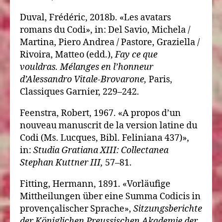
Duval, Frédéric, 2018b. «Les avatars
romans du Codi», in: Del Savio, Michela /
Martina, Piero Andrea / Pastore, Graziella /
Rivoira, Matteo (edd.),
Fay ce que
vouldras. Mélanges en l’honneur
d’Alessandro Vitale-Brovarone,
Paris,
Classiques Garnier, 229–242.
Feenstra, Robert, 1967. «A propos d’un
nouveau manuscrit de la version latine du
Codi (Ms. Lucques, Bibl. Feliniana 437)»,
in:
Studia Gratiana XIII: Collectanea
Stephan Kuttner III,
57–81.
Fitting, Hermann, 1891. «Vorläufige
Mittheilungen über eine Summa Codicis in
provençalischer Sprache»,
Sitzungsberichte
der Königlichen Preussischen Akademie der