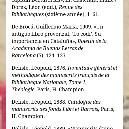
capituli Dertusensis», in: Chatelain, Émile /
Dorez, Léon (edd.),
Revue des
Bibliothèques
(sixième année), 1–61.
De Brocá, Guillermo Maria, 1909. «Un
antiguo libro provenzal: ‘Lo codi’. Su
importancia en Cataluña»,
Boletín de la
Academia de Buenas Letras de
Barcelona
(5), 124–127.
Delisle, Léopold, 1876.
Inventaire général et
méthodique des manuscrits français de la
Bibliothèque Nationale, Tome 1,
Théologie,
Paris, H. Champion.
Delisle, Léopold, 1888.
Catalogue des
manuscrits des fonds Libri et Barrois,
Paris,
H. Champion.
Delisle, Léopold, 1889. «Manuscrits d’une