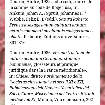
Gouron, André, 1985c. «Lo codi, source de
la somme au code de Rogerius», in:
Ankum, Johan A. / Spruit, Johannes E. /
Wubbe, Felix B. J. (edd.),
Satura Roberto
Feenstra sexagesimum quintum annum
aetatis complenti ab alumnis collegis amicis
oblata,
Fribourg, Éditions universitaires,
301–316.
Gouron, André, 1986. «
Primo tractavit de
natura actionum Geraudus: studium
bononiense,
glossateurs et pratique
juridique dans la France méridionale»,
in:
Chiesa, diritto e ordinamento della
“societas christiana” nei secoli XI e XII,
Pubblicazioni dell’Università cattolica del
Sacro Cuore, Miscellanea del Centro di Studi
medioevali XI,
Milano, Vita e pensiero, 202–