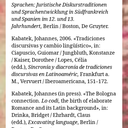
Sprachen: Juristische Diskurstraditionen
und Sprachentwicklung in Südfrankreich
und Spanien im 12. und 13.
Jahrhundert,
Berlin / Boston, De Gruyter.
Kabatek, Johannes, 2006. «Tradiciones
discursivas y cambio lingüístico», in:
Ciapuscio, Guiomar / Jungbluth, Konstanze
/ Kaiser, Dorothee / Lopes, Célia
(edd.),
Sincronía y diacronía de tradiciones
discursivas en Latinoaméric,
Frankfurt a.
M., Vervuert / Iberoamericana, 151–172.
Kabatek, Johannes (in press). «The Bologna
connection.
Lo codi
, the birth of elaborate
Romance and its Latin background», in:
Drinka, Bridget / Ehrhardt, Claus
(edd.),
Excavating language
, Berlin /