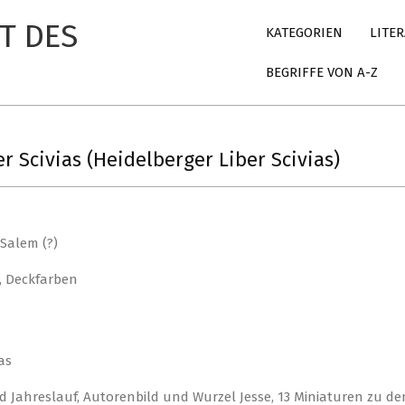
Primary
T DES
KATEGORIEN
LITE
Navigation
Menu
BEGRIFFE VON A-Z
r Scivias (Heidelberger Liber Scivias)
 Salem (?)
, Deckfarben
as
Jahreslauf, Autorenbild und Wurzel Jesse, 13 Miniaturen zu den 