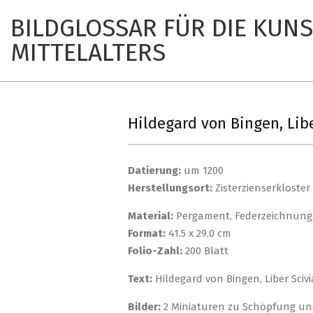
Skip
BILDGLOSSAR FÜR DIE KUNS
to
content
MITTELALTERS
Hildegard von Bingen, Libe
Datierung:
um 1200
Herstellungsort:
Zisterzienserkloster
Material:
Pergament, Federzeichnung
Format:
41.5 x 29.0 cm
Folio-Zahl:
200 Blatt
Text:
Hildegard von Bingen, Liber Scivi
Bilder:
2 Miniaturen zu Schöpfung und 