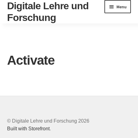
Digitale Lehre und
Skip
Skip
Menu
to
to
Forschung
navigation
content
Home
Account
Activate
Activate
Activity
Change Password
Circular
© Digitale Lehre und Forschung 2026
Built with Storefront
.
Datenschutzerklärung