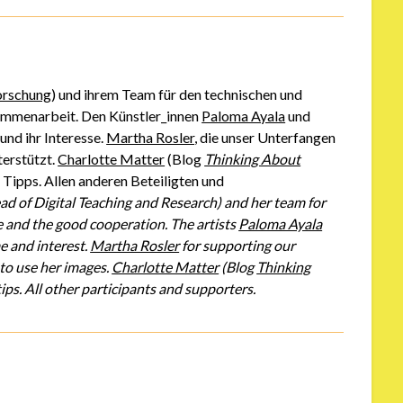
Forschung
) und ihrem Team für den technischen und
usammenarbeit. Den Künstler_innen
Paloma Ayala
und
 und ihr Interesse.
Martha Rosler
, die unser Unterfangen
terstützt.
Charlotte Matter
(Blog
Thinking About
n Tipps. Allen anderen Beteiligten und
d of Digital Teaching and Research) and her team for
e and the good cooperation. The artists
Paloma Ayala
e and interest.
Martha Rosler
for supporting our
 to use her images.
Charlotte Matter
(Blog
Thinking
tips. All other participants and supporters.