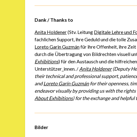
Dank / Thanks to
Anita Holdener
(Stv. Leitung
Digitale Lehre und 
fachlichen Support, ihre Geduld und die tolle Z
Loreto Garin Guzmán
für ihre Offenheit, ihre Zeit
durch die Übertragung von Bildrechten visuell un
Exhibitions
) für den Austausch und die hilfreiche
Unterstützer_innen. /
Anita Holdener
(Deputy Hea
their technical and professional support, patienc
and
Loreto Garín Guzmán
for their openness, tim
endeavor visually by providing us with the rights
About Exhibitions
) for the exchange and helpful 
Bilder