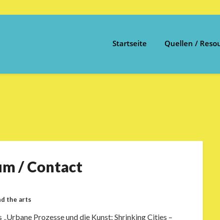
Startseite
Quellen / Reso
um / Contact
d the arts
 „Urbane Prozesse und die Kunst: Shrinking Cities –