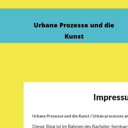
Skip
to
content
Urbane Prozesse und die
Kunst
Impress
Urbane Prozesse und die Kunst / Urban p
rocesses an
Dieser Blog ist im Rahmen des Bachelor-Seminars