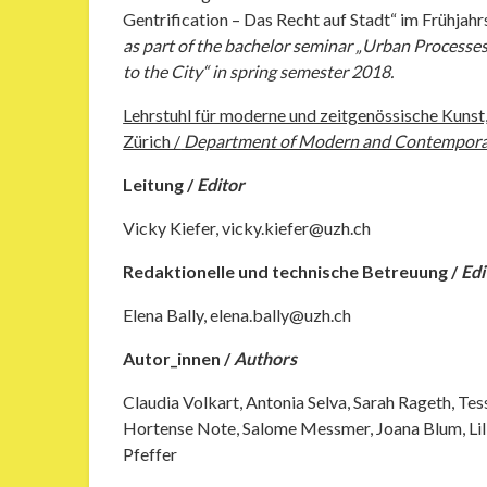
Gentrification – Das Recht auf Stadt“ im Frühjah
as part of the bachelor seminar „Urban Processes 
to the City“ in spring semester 2018.
Lehrstuhl für moderne und zeitgenössische Kunst, 
Zürich /
Department of Modern and Contemporary A
Leitung /
Editor
Vicky Kiefer, vicky.kiefer@uzh.ch
Redaktionelle und technische Betreuung /
Edi
Elena Bally, elena.bally@uzh.ch
Autor_innen /
Authors
Claudia Volkart, Antonia Selva, Sarah Rageth, Tess
Hortense Note, Salome Messmer, Joana Blum, Lili
Pfeffer